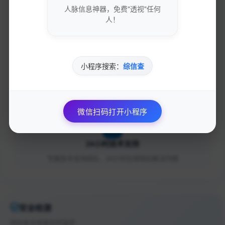
人脉信息神器，免费"透视"任何
新功能优先体验
人！
优先获得新功能测试资格，影响产品发展方向
专业
小程序搜索：
综信查
个性化优化建议
一对一专业咨询服务，针对性解决网站问题
微信扫码打开小程序
全天候
24小时技术支持
专属技术支持团队，24小时在线响应解决问题
安全检测
网站安全状态实时监控