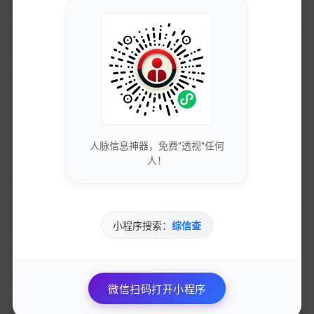
4. Zhifubao或WeChat。
如今，很多人都习惯使用支付宝或微信进行日常事务，这两个平台
也包含了快递查询的功能。
操作步骤：。
- 在支付宝或微信中打开“我的”或“发现”页面。
- 找到“快递”服务，并输入单号。
人脉信息神器，免费"透视"任何
- 点击查询，快速获取快递动态。
人！
5. 联系快递客服。
如果以上几种方法仍然无法满足你的需求，最直接的方式就是拨打
快递公司的客服热线，进行人工查询。
小程序搜索：
综信查
他们能够提供更详细的信息。
操作步骤：。
微信扫码打开小程序
- 查找对应快递公司的客服热线。