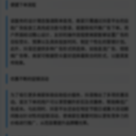
便捷下单流程
该服务的设计理念强调简单易用，商家只需通过抖音平台的自
助广告投放工具完成注册与登录，就能轻松开展广告下单。用
户界面经过精心设计，友好的操作流程使商家能够设置广告的
目标受众、预算以及具体投放时间，制定个性化的营销计划。
此外，抖音还提供多种广告形式供选择，如信息流广告、短视
频广告等，商家可根据受众喜好选择最契合的形式，以提高宣
传效果。
优惠不断的促销活动
为了吸引更多商家体验自助低价服务，抖音推出了多项优惠活
动。首次下单的用户可以享受额外折扣及优惠券，帮助降低广
告成本。与此同时，抖音平台还会在特定节假日或重大活动期
间推出针对性的促销活动，使商家在重要时刻以更有竞争力的
价格进行推广，从而显著提升品牌曝光率。