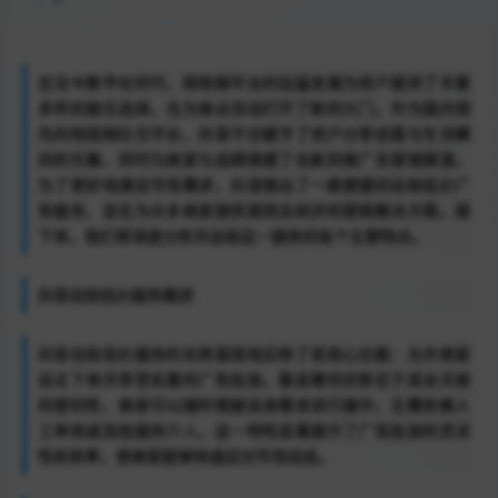
在当今数字化时代，短视频平台的迅猛发展为用户提供了丰富
多样的娱乐选择，也为商业活动打开了新的大门。作为国内领
先的短视频社交平台，抖音不仅赋予了用户分享创意与生活瞬
间的乐趣，同时为商家与品牌搭建了全新的推广及营销渠道。
为了更好地满足市场需求，抖音推出了一款便捷的自助低价广
告服务，旨在为众多商家提供高效且经济的营销解决方案。接
下来，我们将深度分析并总结这一服务的各个主要特点。
抖音自助低价服务概述
抖音自助低价服务的名称直观地反映了其核心功能：允许商家
自主下单并享受实惠的广告投放。最显著的优势在于其全天候
的便利性，商家可以随时根据自身需求进行操作，无需依赖人
工审核或其他服务介入，这一特性显著提升了广告投放的灵活
性和效率，使商家能够快速应对市场动态。