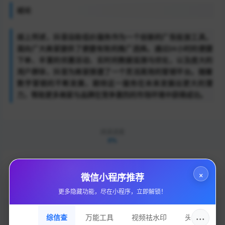
结论
综上所述，抖音自助低价服务作为一个创新的广告投放工具，
面向广大商家提供了便捷有效的推广选择。通过24小时的便捷
下单、丰富的优惠活动、实时的数据监测与优化，以及庞大的
用户群体，抖音为商家搭建了一个灵活高效的营销平台。随着
数字营销的不断发展，期待这一服务在未来发掘出更大的潜
力，帮助更多商家与品牌在竞争激烈的市场环境中获得成功。
阅读进度
0%
上一篇
1小时限定！限时特价1元10000赞，轻松助力QQ...
×
微信小程序推荐
下一篇
三角洲行动手游辅助免费下载安装教程
更多隐藏功能，尽在小程序，立即解锁！
···
综信查
万能工具
视频祛水印
头像圈
点赞
0