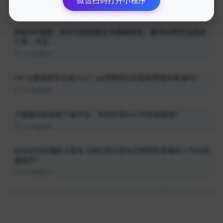
10-26
370
神秘VIP通道：快手代网站刷业务巅峰体验，豪华ks赞在线自助
下单，专业...
10-26
637
787卡盟官网平台是什么？qq领赞网址的低刷赞服务靠谱吗？
10-26
266
卡盟轰炸机自助下单平台：如何实现24小时秒刷服务？
10-26
385
如何在科技辅助卡盟发卡网实现抖音快手刷赞和直播间人气的快
速提升？
10-26
347