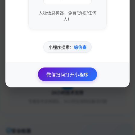
独享
人脉信息神器，免费"透视"任何
新功能优先体验
人！
优先获得新功能测试资格，影响产品发展方向
专业
小程序搜索：
综信查
个性化优化建议
一对一专业咨询服务，针对性解决网站问题
微信扫码打开小程序
全天候
24小时技术支持
专属技术支持团队，24小时在线响应解决问题
安全检测