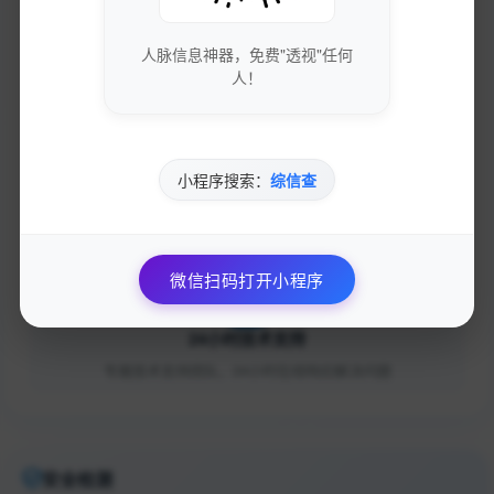
独享
人脉信息神器，免费"透视"任何
新功能优先体验
人！
优先获得新功能测试资格，影响产品发展方向
专业
小程序搜索：
综信查
个性化优化建议
一对一专业咨询服务，针对性解决网站问题
微信扫码打开小程序
全天候
24小时技术支持
专属技术支持团队，24小时在线响应解决问题
安全检测