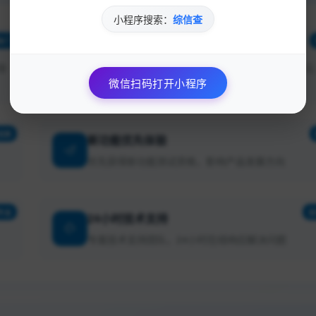
小程序搜索：
综信查
热门
免费营销工具资源
排
独家资源库，包含各类营销工具和模板，价值数万元
微信扫码打开小程序
活跃
新功能优先体验
优先获得新功能测试资格，影响产品发展方向
专业
全
24小时技术支持
专属技术支持团队，24小时在线响应解决问题